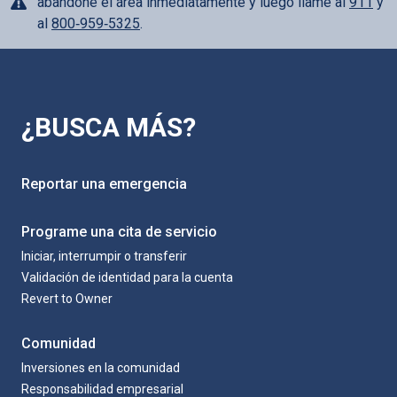
abandone el área inmediatamente y luego llame al
911
y
al
800‑959‑5325
.
¿BUSCA MÁS?
Reportar una emergencia
Programe una cita de servicio
Iniciar, interrumpir o transferir
Validación de identidad para la cuenta
Revert to Owner
Comunidad
Inversiones en la comunidad
Responsabilidad empresarial