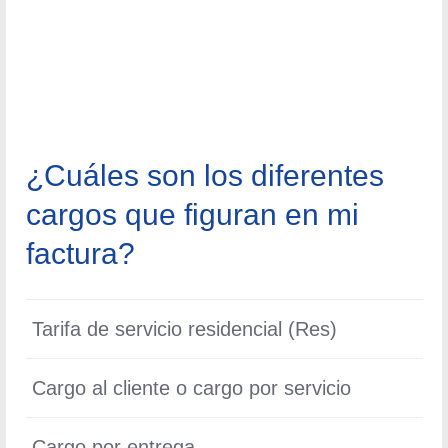
¿Cuáles son los diferentes
cargos que figuran en mi
factura?
Tarifa de servicio residencial (Res)
Aplicable a clientes residenciales. Un cliente
Cargo al cliente o cargo por servicio
residencial incluye una unidad residencial o vivienda
con medidor individual operada por una agencia pública
Los clientes pagan un cargo por servicio o por cliente
Cargo por entrega
de vivienda que actúe como administrador de